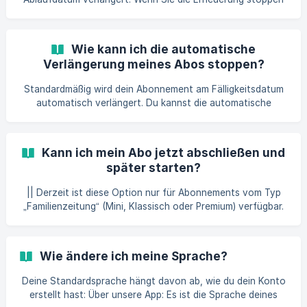
möchten, gehen Sie wie folgt vor: Klicken Sie auf das Menü
und gehen Sie auf die Registerkarte "Abonnements". Klicken
Sie auf der Seite "Abonnement" auf "Automatische
Wie kann ich die automatische
Erneuerung stoppen". || Bitte beacht
Verlängerung meines Abos stoppen?
Standardmäßig wird dein Abonnement am Fälligkeitsdatum
automatisch verlängert. Du kannst die automatische
Verlängerung jederzeit im Benutzerbereich deaktivieren.
Gehe in den Benutzerbereich (oben rechts auf dem
Computer) – oder auf den Tab 👤 in der App Öffne den
Kann ich mein Abo jetzt abschließen und
Bereich „Abonnement“ Klicke auf „Automatische
später starten?
Verlängerung deaktivieren“ ||| ⚠️ Nur die Person, die das
Abonnement bezahlt hat, kann die automatische
|| Derzeit ist diese Option nur für Abonnements vom Typ
Verlängerung deaktivieren oder wieder aktivieren.
„Familienzeitung“ (Mini, Klassisch oder Premium) verfügbar.
Für das „Jahresalbum“-Abonnement ist sie (noch) nicht
möglich. Ja, du kannst jetzt ein Abonnement abschließen
und den Start auf später festlegen 🎉 Wie funktioniert das?
Wie ändere ich meine Sprache?
Klicke auf „Benutzerbereich“ (am Computer) oder öffne den
3. Tab in der App (👤) Wähle „Abonnement“ Wähle das Abo,
Deine Standardsprache hängt davon ab, wie du dein Konto
das am besten zu dir passt (Mini, Klassisch oder Pr
erstellt hast: Über unsere App: Es ist die Sprache deines