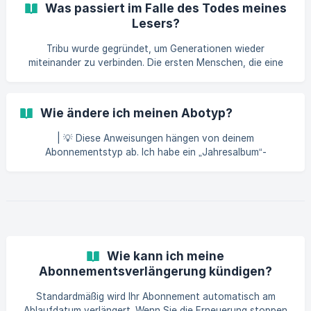
Was passiert im Falle des Todes meines
Lesers?
Tribu wurde gegründet, um Generationen wieder
miteinander zu verbinden. Die ersten Menschen, die eine
Tribu-Zeitung erhalten haben, waren unsere Großeltern 💌
Ein Teil unserer Zeitungen wird an ältere Menschen
verschickt. Leider gehört der Tod eines Empfängers
Wie ändere ich meinen Abotyp?
manchmal zu unserer Realität. Was für uns zählt, ist, dass
diese Möglichkeit deine Freude, ihnen eine Freude zu
| 💡 Diese Anweisungen hängen von deinem
machen, nie bremst 💛 Wenn dein Empfänger verstirbt –
Abonnementstyp ab. Ich habe ein „Jahresalbum“-
oder nicht mehr in der Lage ist, seine Zeitungen richtig zu
Abonnement Du kannst den Abonnementtyp nicht selbst
ge
ändern. Kontaktiere uns, wenn du das ändern möchtest. Ich
habe ein „Familienzeitung“-Abonnement (Mini, Klassisch
oder Premium), das jeden Monat gedruckt wird Nach dem
Abschluss des Abos kannst du wechseln: von Mini zu
Klassisch von Klassisch zu Premium von Mini zu Premium
Gehe zu Menü > [Abonnement]
Wie kann ich meine
(https://editor.mytribunews.co
Abonnementsverlängerung kündigen?
Standardmäßig wird Ihr Abonnement automatisch am
Ablaufdatum verlängert. Wenn Sie die Erneuerung stoppen