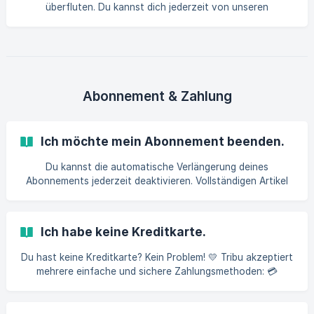
verknüpft ist – sonst funktioniert die Anmeldung
überfluten. Du kannst dich jederzeit von unseren
Mitteilungen abmelden – außer von denjenigen, die
verpflichtend sind. So geht’s 👇 📩 Abmelden: Klicke unten in
jeder E-Mail auf „Von diesen E-Mails abmelden“. ⚠️
Ausnahmen: Einige notwendige E-Mails werden weiterhin
gesendet, z. B. Kaufbestätigungen. 📬 E-Mail-Typen: Es gibt
verschiedene Arten von E-Mail-Abonnements, damit du
Abonnement & Zahlung
selbst entscheiden kannst, welche N
Ich möchte mein Abonnement beenden.
Du kannst die automatische Verlängerung deines
Abonnements jederzeit deaktivieren. Vollständigen Artikel
hier lesen. Dein Empfänger kann seine Familienzeitung nicht
mehr genießen? Vollständigen Artikel hier lesen. Etwas
stimmt nicht? **Bei Tribu ist der Kunde nicht König... Er
Ich habe keine Kreditkarte.
Du hast keine Kreditkarte? Kein Problem! 💛 Tribu akzeptiert
mehrere einfache und sichere Zahlungsmethoden: 💳
Kreditkarte 🏦 SEPA-Überweisung, indem du einfach dein
Bankkonto angibst 🅿️ PayPal Alles ist darauf ausgelegt,
dass die Zahlung einfach, schnell und sicher ist!