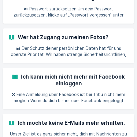
das machst, wird dein Tribu-Konto gelöscht. 📸 Die Fotos,
die du in deine Tribu hochgeladen hast, bleiben aber
🔑 Passwort zurücksetzen Um dein Passwort
weiterhin für die anderen Mitglieder deiner Tribu sichtbar.
zurückzusetzen, klicke auf „Passwort vergessen“ unter
Wenn du **auch all
dem Login-Feld. Danach kannst du deine E-Mail-Adresse
eingeben. Ein paar Sekunden später erhältst du eine E-Mail,
mit der du dein Passwort zurücksetzen kannst 🔁. ⚠️ Aus
Wer hat Zugang zu meinen Fotos?
Sicherheitsgründen ist diese E-Mail nur 1 Stunde lang gültig.
Wenn du erst später als 1 S
🔐 Der Schutz deiner persönlichen Daten hat für uns
oberste Priorität. Wir haben strenge Sicherheitsrichtlinien,
Regeln und Maßnahmen eingeführt 🛡️📏, um deine Daten
und Fotos 📸 zu schützen. Nur du und die Mitglieder deiner
Tribu 👨‍👩‍👧‍👦 habt Zugriff auf eure Zeitungen 📰. 📖 Schau
Ich kann mich nicht mehr mit Facebook
dir gern unsere Datenschutzrichtlinie an, um mehr zu
einloggen
erfahren.
❌ Eine Anmeldung über Facebook ist bei Tribu nicht mehr
möglich Wenn du dich bisher über Facebook eingeloggt
hast, musst du dein Passwort zurücksetzen ⚠️ hier klicken.
Du erhältst dann eine E-Mail, um ein neues Passwort zu
erstellen, und kannst dich anschließend mit deiner E-Mail-
Ich möchte keine E-Mails mehr erhalten.
Adresse und deinem Passwort anmelden. ⚠️ Gib unbedingt
die E-Mail-Adresse an, die mit deinem Facebook-Konto
Unser Ziel ist es ganz sicher nicht, dich mit Nachrichten zu