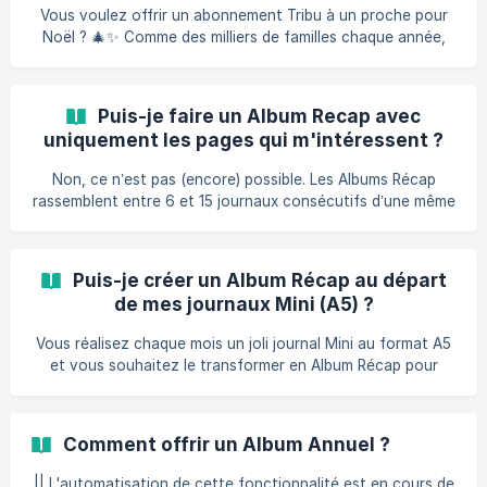
bon-cadeau à remettre à la personne de votre choix pour l
Vous voulez offrir un abonnement Tribu à un proche pour
Noël ? 🎄✨ Comme des milliers de familles chaque année,
vous avez une idée qui va faire briller les yeux ! | 🏠 Conseil
: indiquez votre adresse postale pour la livraison de votre
1er journal afin de l'offrir en main propre ! Le bon cadeau
Puis-je faire un Album Recap avec
Créez votre 1er journal à votre aise, et offrez notre bon
uniquement les pages qui m'intéressent ?
cadeau Tribu pour les fêtes ! Imprimez-le et glissez-le sous
le sapin pour annoncer la belle surprise 💌 ✨ [TÉLÉCHARGER
Non, ce n’est pas (encore) possible. Les Albums Récap
LE BON CADEAU](htt
rassemblent entre 6 et 15 journaux consécutifs d’une même
Tribu. Il n’est donc pas possible de modifier les journaux
avant leur inclusion dans l'album. En revanche, si vous
créez déjà un journal imprimé chaque mois et souhaitez un
Puis-je créer un Album Récap au départ
Album Récap personnel en fin d’année, on a l'album parfait
de mes journaux Mini (A5) ?
pour vous 👉 Créez dès aujourd’hui votre propre Album
Annuel. Chaque mois, vous pourrez c
Vous réalisez chaque mois un joli journal Mini au format A5
et vous souhaitez le transformer en Album Récap pour
conserver vos souvenirs encore plus longtemps ? C’est
possible ! Rendez-vous dans Album Récap > Créer un Album
Récap pour le commander. ||| L’Album Récap est imprimé au
Comment offrir un Album Annuel ?
format A4. Nous agrandissons vos journaux Mini (A5) en A4
tout en préservant leur qualité d’origine.
|| L'automatisation de cette fonctionnalité est en cours de