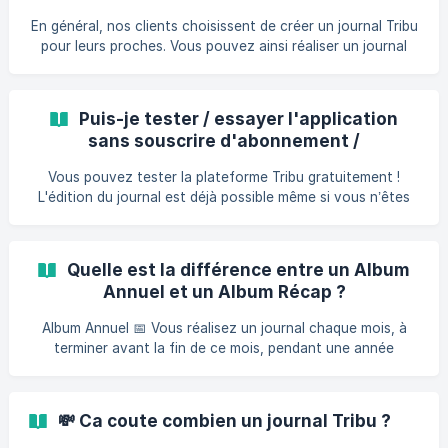
algorithme va prendre toutes les photos importées dans la
En général, nos clients choisissent de créer un journal Tribu
bibliothèque ce mois-ci et remplir automatiquement tout le
pour leurs proches. Vous pouvez ainsi réaliser un journal
journal. Tout ? Presque ! Une pag
destiné à vos parents, grands-parents, mais aussi à vos
cousins, vos enfants, votre parrain, votre marraine ou
encore vos oncles et tantes || Vous pouvez consulter
Puis-je tester / essayer l'application
l'identité de votre (vos) destinataire(s) et le(s) adresse(s)
sans souscrire d'abonnement /
de livraison dans "Membres et destinataires". Pour en
gratuitement ?
savoir plus, découvrez les avantages et l'importance du
Vous pouvez tester la plateforme Tribu gratuitement !
journal Tribu dans la vie familiale.
L'édition du journal est déjà possible même si vous n’êtes
pas abonné : Mise en page ✏️ Importation de vos photos 📸
Invitation d'une personne à rejoindre votre Tribu 🤝
Comment faire ? Il vous suffit de cliquer sur Tester et de
Quelle est la différence entre un Album
créer un compte gratuitement. 📰 À savoir : Si vous
Annuel et un Album Récap ?
choisissez un abonnement Journal de famille, et qu’il est
actif avant la fin du mois, le journal que vous avez réalisé
Album Annuel 📅 Vous réalisez un journal chaque mois, à
sera : Imprimé au dé
terminer avant la fin de ce mois, pendant une année
complète. Tous les membres reçoivent une version PDF au
début de chaque mois. Compilation automatique : après 12
mois, tous vos journaux mensuels sont automatiquement
💸 Ca coute combien un journal Tribu ?
regroupés. Pas besoin de les sélectionner, ils sont déjà