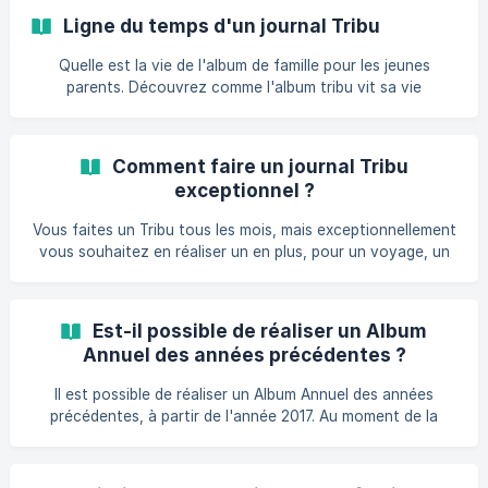
Ligne du temps d'un journal Tribu
Quelle est la vie de l'album de famille pour les jeunes
parents. Découvrez comme l'album tribu vit sa vie
Comment faire un journal Tribu
exceptionnel ?
Vous faites un Tribu tous les mois, mais exceptionnellement
vous souhaitez en réaliser un en plus, pour un voyage, un
anniversaire, ou tout évènement exceptionnel. C'est
possible ! Comment faire ? Avant de créer votre journal, il
peut être intéressant de se poser ces points : Est-ce que
Est-il possible de réaliser un Album
les personnes qui contribueront à ce journal exceptionnel
Annuel des années précédentes ?
seront les mêmes que celles de votre Tribu actuelle ? Est-
ce que vous souhaitez que ce journal soit présent dans
Il est possible de réaliser un Album Annuel des années
votre [album Récapitulatif
précédentes, à partir de l'année 2017. Au moment de la
prise de l'abonnement, sélectionnez l'année de votre choix.
Ensuite, vous pourrez rattraper les mois du passé un par un
en autonomie. Consultez l'article complet en cliquant ici. |