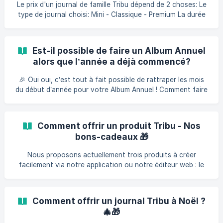
rassemblés. Une version finale imprimée est ensuite livrée
Le prix d'un journal de famille Tribu dépend de 2 choses: Le
aux destinataires en janvier. Prix : [consultez-les ici]
type de journal choisi: Mini - Classique - Premium La durée
(https://www.my
de l'abonnement. Pour plus d'informations : cliquez ici En
parallèle des journaux mensuels Tribu, nous proposons
aussi une formule où les journaux ne sont pas imprimés
Est-il possible de faire un Album Annuel
chaque mois, mais rassemblés dans un album collector :
alors que l’année a déjà commencé?
Pour plus d'informations sur l'album annuel (rassemblez vos
12 éditions mensuelles à la fin de l'année dans
🎉 Oui oui, c’est tout à fait possible de rattraper les mois
du début d’année pour votre Album Annuel ! Comment faire
? Souscrivez à un abonnement « Album annuel » et
sélectionnez l’année en cours. Créez les pages du mois de
votre choix dans l’application ou sur l’éditeur web. Une fois
Comment offrir un produit Tribu - Nos
vos pages terminées, cliquez sur « Terminer le journal » et
bons-cadeaux 🎁
choisissez le mois concerné. Votre journal sera
automatiquement placé dans vos archives, les images
Nous proposons actuellement trois produits à créer
seront **assignées au
facilement via notre application ou notre éditeur web : le
journal de famille, l’album annuel et le livre de naissance. Si
vous souhaitez offrir l’un de ces produits à un proche –
pour Noël, un anniversaire ou une naissance par exemple –
Comment offrir un journal Tribu à Noël ?
vous pouvez passer commande via ce formulaire : OFFRIR
🎄🎁
UN CADEAU TRIBU 🎁 Vous pourrez ensuite télécharger un