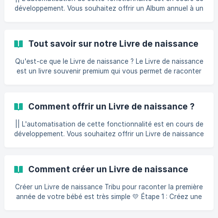
développement. Vous souhaitez offrir un Album annuel à un
proche pour les fêtes, un anniversaire, une naissance… ?
Excellente idée ! Contactez-nous par email
(info@mytribunews.com) ou via notre chat en ligne avec
Tout savoir sur notre Livre de naissance
votre demande. Nous vous enverrons une facture ainsi
qu’un code cadeau à transmettre à votre proche. Vous
Qu'est-ce que le Livre de naissance ? Le Livre de naissance
pourrez ensuite inscrire ce code sur le bon et offrez-le à
est un livre souvenir premium qui vous permet de raconter
votre proche : [TÉLÉCHARGER](https://www.mytribun
la première année de votre bébé 💛 Vous pouvez y ajouter
vos photos, textes, anecdotes et souvenirs mois après
mois, depuis la grossesse jusqu’au premier anniversaire de
Comment offrir un Livre de naissance ?
votre enfant. Le Livre de naissance est entièrement
personnalisable : mise en page, textes, photos, ordre des
|| L'automatisation de cette fonctionnalité est en cours de
pages… vous créez un souvenir unique, à votre rythme.
développement. Vous souhaitez offrir un Livre de naissance
Comment créer mon Livre de naissance ?
à un proche pour une naissance, une baby shower ou une
autre belle occasion ? Excellente idée 💛 Contactez-nous
par email (info@mytribunews.com) ou via notre chat en
Comment créer un Livre de naissance
ligne avec votre demande. Nous vous enverrons une
facture ainsi qu’un code cadeau à transmettre à votre
Créer un Livre de naissance Tribu pour raconter la première
proche. Vous pourrez ensuite inscrire ce code sur le bon et
année de votre bébé est très simple 💛 Étape 1 : Créez une
nouvelle Tribu Le Livre de naissance fonctionne dans une
Tribu dédiée. Votre nouvelle Tribu sera indépendante de vos