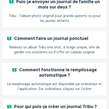
Puis-je envoyer un journal de famille un
💡 Conseil de pro : créez vos Albums Annuels du passé
mois sur deux ?
année par année et finalisez-la avant de co
Tribu - l'album photo original pour grands-parents ou pour
les jeunes enfants
Comment faire un journal ponctuel
Réalisez un album Tribu one shot, à tirage unique, afin de
garder vos souvenirs ou d'offrir un cadeau original.
Comment fonctionne le remplissage
automatique ?
Le remplissage automatique est disponible sur ordinateur et
l'application. Sur ordinateur, cliquez sur l'icône
"Chronomètre ⏱️" puis "Lancer un remplissage automatique
de mon journal " et confirmez. Sur l'app, allez sur la
première page du journal et cliquez sur « Options » puis «
Pour qui puis-je créer un journal Tribu ?
Remplissage automatique » Comment ça marche ? Notre