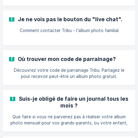
est un produit unique qui rassemble tous vos journaux en
un seul album collector. Suivez vos souvenirs mois après
mois, et à la fin de l’année, profitez d’un album complet,
Je ne vois pas le bouton du "live chat".
prêt à être feuilleté et partagé ! 1. Créer votre compte Tribu
(ou une nouvelle Tribu si vous êtes déjà client Tribu) =>[
Comment contacter Tribu - l'album photo familial
voici comment faire ]
(https://faq.mytribunews.com/fr/article/comment-creer-un
Où trouver mon code de parrainage?
Découvrez votre code de parrainage Tribu. Partagez le
pour recevoir peut-être un album photo gratuit.
Suis-je obligé de faire un journal tous les
mois ?
Que faire si vous ne parvenez pas à réaliser votre album
photo mensuel pour vos grands-parents, ou votre enfant,
ce mois-ci ? Chez Tribu nous avons toujours des solutions