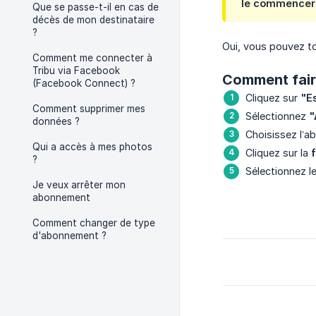
le commencer 
Que se passe-t-il en cas de
décès de mon destinataire
?
Oui, vous pouvez to
Comment me connecter à
Tribu via Facebook
Comment fair
(Facebook Connect) ?
Cliquez sur
"E
Comment supprimer mes
Sélectionnez
"
données ?
Choisissez l’a
Qui a accès à mes photos
Cliquez sur la
?
Sélectionnez 
Je veux arrêter mon
abonnement
Comment changer de type
d'abonnement ?