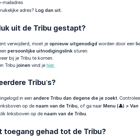
e-mailadres
bruikelijke adres?
Log dan uit.
luk uit de Tribu gestapt?
bent verwijderd, moet je
opnieuw uitgenodigd
worden door een
li
 een
persoonlijke uitnodigingslink
sturen.
weer bij je Tribu te komen.
en Tribu
joinen
vind je
hier.
eerdere Tribu’s?
 ingelogd in een
andere Tribu dan degene die je zoekt
. Controlee
k linksboven op de
naam van de Tribu
, of ga naar
Menu (👤) > Van 
 klik linksboven op de
naam van de Tribu
.
t toegang gehad tot de Tribu?