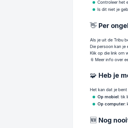
Controleer het 
Is dit niet je ge
👋 Per onge
Als je uit de Tribu 
Die persoon kan je
Klik op die link om 
📎 Meer info over e
🧩 Heb je m
Het kan dat je bent
Op mobiel
: ti
Op computer
:
🆕 Nog nooi