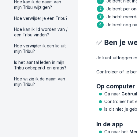
Je bent niet i
Hoe kan ik de naam van
mijn Tribu wijzigen?
Je bent per on
Je hebt meerder
Hoe verwijder je een Tribu?
Je bent nog ni
Hoe kan ik lid worden van /
een Tribu vinden?
✅ Ben je we
Hoe verwijder ik een lid uit
mijn Tribu?
Je kunt uitloggen e
Is het aantal leden in mijn
Tribu onbeperkt en gratis?
Controleer of je b
Hoe wijzig ik de naam van
mijn Tribu?
Op computer
Ga naar
Gebrui
Controleer het 
Is dit niet je ge
In de app
Ga naar het
Men