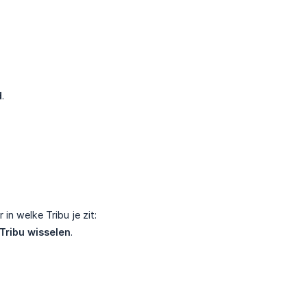
d
.
r in welke Tribu je zit:
Tribu wisselen
.