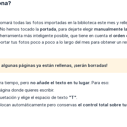
ona?
omará todas las fotos importadas en la biblioteca este mes y rell
… No hemos tocado la
portada
, para dejarte elegir
manualmente la
erramienta más inteligente posible, que tiene en cuenta el
orden 
tar tus fotos poco a poco a lo largo del mes para obtener un res
si algunas páginas ya están rellenas, ¡serán borradas!
rra tiempo, pero
no añade el texto en tu lugar
. Para eso:
página donde quieres escribir.
etación y elige el espacio de texto
"T"
.
colocan automáticamente pero conservas
el control total sobre 