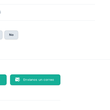
6
No
s
Envíanos un correo