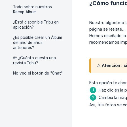
¿Cómo funci
Todo sobre nuestros
Recap Álbum
¿Está disponible Tribu en
Nuestro algoritmo t
aplicación?
página se resiste
Hemos diseñado la h
¿Es posible crear un Álbum
recomendamos impor
del año de años
anteriores?
💸 ¿Cuánto cuesta una
revista Tribu?
⚠️ Atención : 
No veo el botón de "Chat"
Esta opción te aho
Haz clic en la 
Cambia la maqu
Así, tus fotos se 