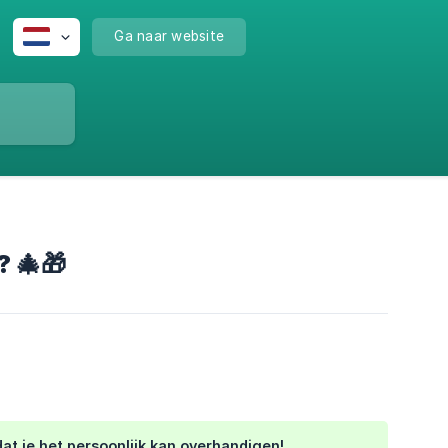
Ga naar website
? 🎄🎁
dat je het persoonlijk kan overhandigen!