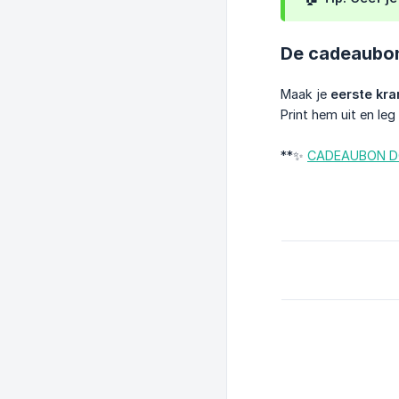
De cadeaubo
Maak je
eerste kra
Print hem uit en l
**✨
CADEAUBON 