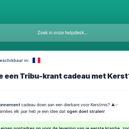
beschikbaar in:
e een Tribu-krant cadeau met Kerst
bonnement
cadeau doen aan een dierbare voor Kerstmis? 🎄✨
milies elk jaar heb je een idee dat
ogen doet stralen
!
 eigen postadres op voor de levering van je
eerste krantje
, zo