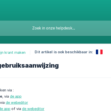
Dit artikel is ook beschikbaar in:
ijn krant maken
 gebruiksaanwijzing
ken via :
ne
, via
de app
 via
de webeditor
de app
of via
de webeditor