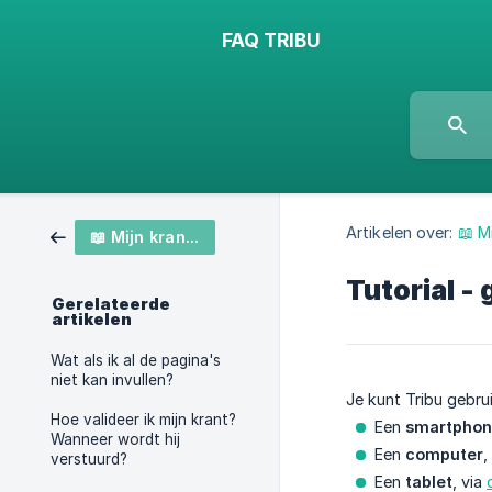
FAQ TRIBU
Artikelen over:
📖 M
📖 Mijn krant maken
Tutorial -
Gerelateerde
artikelen
Wat als ik al de pagina's
niet kan invullen?
Je kunt Tribu gebrui
Hoe valideer ik mijn krant?
Een
smartpho
Wanneer wordt hij
Een
computer
,
verstuurd?
Een
tablet
, via