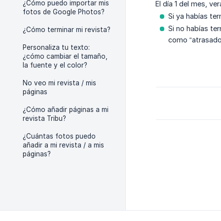
¿Cómo puedo importar mis
El día 1 del mes, v
fotos de Google Photos?
Si ya habías te
Si no habías te
¿Cómo terminar mi revista?
como “atrasado”
Personaliza tu texto:
¿cómo cambiar el tamaño,
la fuente y el color?
No veo mi revista / mis
páginas
¿Cómo añadir páginas a mi
revista Tribu?
¿Cuántas fotos puedo
añadir a mi revista / a mis
páginas?